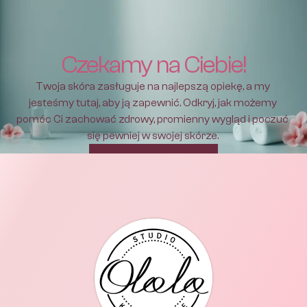
Czekamy na Ciebie!
Twoja skóra zasługuje na najlepszą opiekę, a my 
jesteśmy tutaj, aby ją zapewnić. Odkryj, jak możemy 
pomóc Ci zachować zdrowy, promienny wygląd i poczuć 
się pewniej w swojej skórze. 
Umów się na wizytę