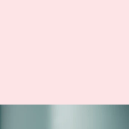
Czy można zmienić swój typ skóry?
Wiele osób zastanawia się, czy możliwe jest zmienienie 
swojego typu skóry z tłustej na normalną lub z suchej na 
mieszaną. Czy odpowiednia pielęgnacja i zabiegi 
kosmetyczne mogą wpłynąć na nasz typ skóry? Dziś 
rozwiewamy te wątpliwości i podpowiadamy, jak skutecznie 
zadbać o cerę, niezależnie od jej rodzaju.