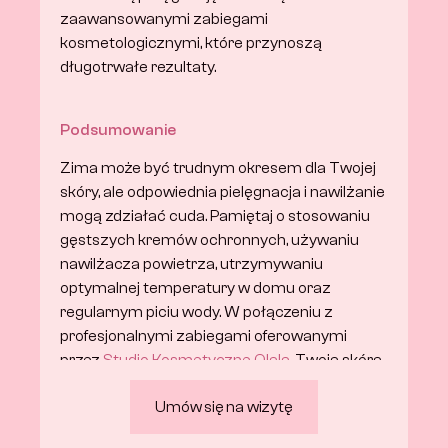
zaawansowanymi zabiegami 
kosmetologicznymi, które przynoszą 
długotrwałe rezultaty.
Podsumowanie
Zima może być trudnym okresem dla Twojej 
skóry, ale odpowiednia pielęgnacja i nawilżanie 
mogą zdziałać cuda. Pamiętaj o stosowaniu 
gęstszych kremów ochronnych, używaniu 
nawilżacza powietrza, utrzymywaniu 
optymalnej temperatury w domu oraz 
regularnym piciu wody. W połączeniu z 
profesjonalnymi zabiegami oferowanymi 
przez 
Studio Kosmetyczne Olala
, Twoja skóra 
pozostanie zdrowa i nawilżona przez całą 
Umów się na wizytę
zimę.