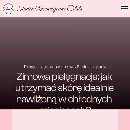
Studio Kosmetyczne Olala
•
Pielęgnacja jesienno-zimowa
5
 minut czytania
Zimowa pielęgnacja: jak 
utrzymać skórę idealnie 
nawilżoną w chłodnych 
miesiącach?
9 paź 2024