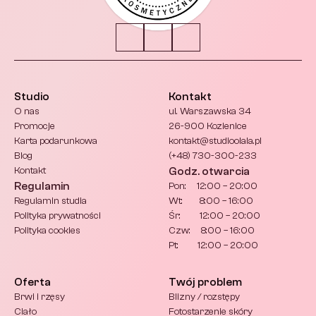
Studio
Kontakt
O nas
ul. Warszawska 34
Promocje
26-900 Kozienice
Karta podarunkowa
kontakt@studioolala.pl 
Blog
(+48) 730-300-233
Kontakt
Godz. otwarcia
Regulamin
Pon:     12:00 – 20:00
Regulamin studia
Wt:        8:00 – 16:00
Polityka prywatności
Śr:         12:00 – 20:00
Polityka cookies
Czw:     8:00 – 16:00
Pt:         12:00 – 20:00
Oferta
Twój problem
Brwi i rzęsy
Blizny / rozstępy
Ciało
Fotostarzenie skóry