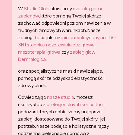
W 
Studio Olala
 oferujemy 
szeroką gamę 
zabiegów
, które pomogą Twojej skórze 
zachować odpowiedni poziom nawilżenia w 
trudnych zimowych warunkach. Nasze 
zabiegi, takie jak 
terapia antyoksydacyjna PRO 
XN I stopnia
, 
mezoterapia bezigłowa
, 
mezoterapia igłowa
 czy 
zabieg glow 
Dermalogica
.
oraz specjalistyczne maski nawilżające, 
pomogą skórze odzyskać elastyczność i 
zdrowy blask.
Odwiedzając 
nasze studio
, możesz 
skorzystać z 
profesjonalnych konsultacji
, 
podczas których dobierzemy najlepsze 
zabiegi dostosowane do Twojej skóry i jej 
potrzeb. Nasze podejście holistyczne łączy 
codzienną pielęgnację domową z 