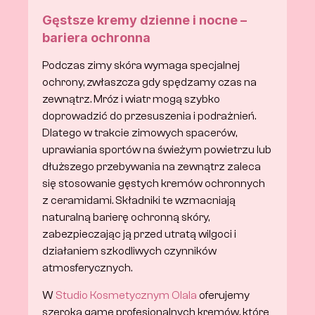
Gęstsze kremy dzienne i nocne – 
bariera ochronna
Podczas zimy skóra wymaga specjalnej 
ochrony, zwłaszcza gdy spędzamy czas na 
zewnątrz. Mróz i wiatr mogą szybko 
doprowadzić do przesuszenia i podrażnień. 
Dlatego w trakcie zimowych spacerów, 
uprawiania sportów na świeżym powietrzu lub 
dłuższego przebywania na zewnątrz zaleca 
się stosowanie gęstych kremów ochronnych 
z ceramidami. Składniki te wzmacniają 
naturalną barierę ochronną skóry, 
zabezpieczając ją przed utratą wilgoci i 
działaniem szkodliwych czynników 
atmosferycznych.
W 
Studio Kosmetycznym Olala
 oferujemy 
szeroką gamę profesjonalnych kremów, które 