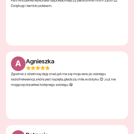
Pani Andżelika wykonała najdokładniejszy pedicure w moim życiu 😊. 
Dziękuję i bardzo polecam.
Agnieszka
Zgodnie z obietnicą daję znać, jak ma się moja cera po zabiegu 
radiofrekwencji, skóra jest napięta, gładsza, miła w dotyku 😊 Już nie 
mogę się doczekać kolejnego zabiegu 😃