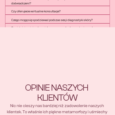
doświadczeni?
Czy oferujecie wirtualne konsultacje?
Czego mogę się spodziewać podczas sesji diagnostyki skóry?
Czy istnieje minimalny wiek wymagany do skorzystania z usług 
kosmetycznych?
OPINIE NASZYCH 
KLIENTÓW
Nic nie cieszy nas bardziej niż zadowolenie naszych 
klientek. To właśnie ich piękne metamorfozy i uśmiechy 