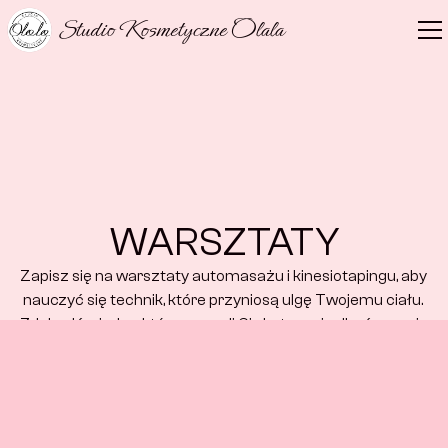
Studio Kosmetyczne Olala
WARSZTATY
Zapisz się na warsztaty automasażu i kinesiotapingu, aby 
nauczyć się technik, które przyniosą ulgę Twojemu ciału. 
Zdobądź wiedzę, która pozwoli Ci skutecznie dbać o swoje 
ciało, łagodzić napięcia i wspierać regenerację mięśni.