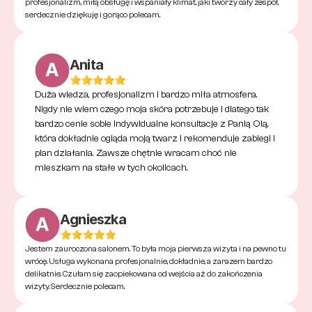
profesjonalizm, miłą obsługę i wspaniały klimat, jaki tworzy cały zespół, 
serdecznie dziękuję i gorąco polecam. 
Anita
Duża wiedza, profesjonalizm i bardzo miła atmosfera. 
Nigdy nie wiem czego moja skóra potrzebuje i dlatego tak 
bardzo cenie sobie indywidualne konsultacje z Panią Olą, 
która dokładnie ogląda moją twarz i rekomenduje zabiegi i 
plan działania. Zawsze chętnie wracam choć nie 
mieszkam na stałe w tych okolicach.
Agnieszka
Jestem zauroczona salonem. To była moja pierwsza wizyta i na pewno tu 
wrócę. Usługa wykonana profesjonalnie, dokładnie, a zarazem bardzo 
delikatnie. Czułam się zaopiekowana od wejścia aż do zakończenia 
wizyty. Serdecznie polecam.