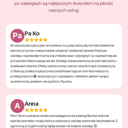
po zabiegach są najlepszym dowodem na jakość 
naszych usług.
Pa Ko
W salonie panuje super atmosfera, muzyka, która płynie (tak dokładnie 
płynie) przynosi niesamowite ukojenie "zalatanej" głowie. Podczas 
zabiegu naprawdę można się zrelaksować i odprężyć i co najważniejsze 
przywrócić blask swojej cerze! Zabiegi dopasowane są do potrzeb skóry i 
oczekiwań klientki. Efekty widoczne są niemal natychmiast. Dziewczyny 
z Olala są przesympatyczne a dodatkowo biję od nich kosmetyczny 
profesjonalizm😁 wczorajszym zabiegiem i efektem jestem wręcz 
oszołomiona, polecam wszystkim. Paulina
Anna
Pani Ola to cudowna osoba posiadająca dużą wiedzę. Bardzo dobrze 
oceniła potrzeby mojej skóry a wykonany zabieg wykonała bezboleśnie. Z 
ogromną przyjemnością będę wracać na kolejne zabiegi 😊.