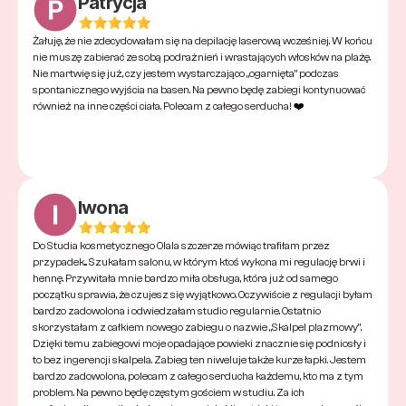
Patrycja
Żałuję, że nie zdecydowałam się na depilację laserową wcześniej. W końcu 
nie muszę zabierać ze sobą podrażnień i wrastających włosków na plażę. 
Nie martwię się już, czy jestem wystarczająco „ogarnięta” podczas 
spontanicznego wyjścia na basen. Na pewno będę zabiegi kontynuować 
również na inne części ciała. Polecam z całego serducha! ❤️
Iwona
Do Studia kosmetycznego Olala szczerze mówiąc trafiłam przez 
przypadek... Szukałam salonu, w którym ktoś wykona mi regulację brwi i 
hennę. Przywitała mnie bardzo miła obsługa, która już od samego 
początku sprawia, że czujesz się wyjątkowo. Oczywiście z regulacji byłam 
bardzo zadowolona i odwiedzałam studio regularnie. Ostatnio 
skorzystałam z całkiem nowego zabiegu o nazwie „Skalpel plazmowy”. 
Dzięki temu zabiegowi moje opadające powieki znacznie się podniosły i 
to bez ingerencji skalpela. Zabieg ten niweluje także kurze łapki. Jestem 
bardzo zadowolona, polecam z całego serducha każdemu, kto ma z tym 
problem. Na pewno będę częstym gościem w studiu. Za ich 