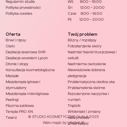
Regulamin studia
Wt:        8:00 – 16:00
Polityka prywatności
Śr:         12:00 – 20:00
Polityka cookies
Czw:     8:00 – 16:00
Pt:         12:00 – 20:00
Oferta
Twój problem
Brwi i rzęsy
Blizny / rozstępy
Ciało
Fotostarzenie skóry
Depilacja laserowa SHR
Nadmiar tkanki tłuszczowej i 
Depilacja woskiem Lycon
cellulit
Dłonie i stopy
Nadmierne owłosienie
Konsultacja kosmetologiczna
Niewłaściwie dobrana 
Masaże
pielęgnacja
Mezoterapia igłowa i 
Problematyczna okolica oka
stymulatory
Przebarwienia skórne
Mezoterapia mikroigłowa
Rozszerzone naczynka i 
Peelingi
rumień
Plazma azotowa
Trądzik
Terapia PRO XN
Włókniaki i zmiany 
© STUDIO KOSMETYCZNE OLALA 2025
Twarz
naczynkowe
Web magic by LAVAHUB
Zmarszczki