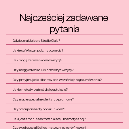
Najcześciej zadawane 
pytania
Gdzie znajduje się Studio Olala?
Jakie są Wasze godziny otwarcia?
Jak mogę zarezerwować wizytę?
Czy mogę odwołać lub przełożyć wizytę?
Czy przyjmujecie klientów bez wcześniejszego umówienia?
Jakie metody płatności akceptujecie?
Czy macie specjalne oferty lub promocje?
Czy oferujecie karty podarunkowe?
Jaki jest średni czas trwania sesji kosmetycznej?
Czy wasi specjaliści kosmetyczni są certyfikowani i 