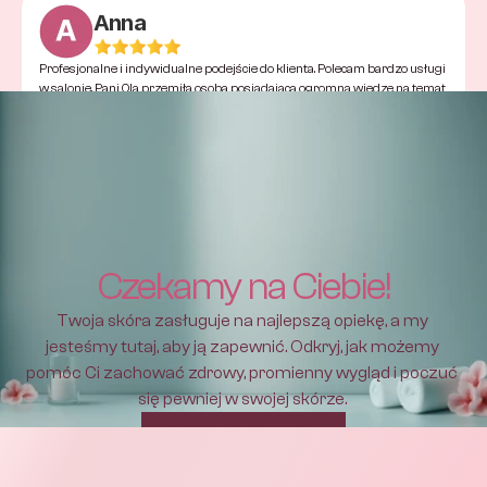
Anna
Profesjonalne i indywidualne podejście do klienta. Polecam bardzo usługi 
w salonie. Pani Ola przemiła osoba posiadająca ogromną wiedzę na temat 
kosmetologii, którą chętnie dzieli się z klientem.
Czekamy na Ciebie!
Twoja skóra zasługuje na najlepszą opiekę, a my 
jesteśmy tutaj, aby ją zapewnić. Odkryj, jak możemy 
pomóc Ci zachować zdrowy, promienny wygląd i poczuć 
się pewniej w swojej skórze. 
Umów się na wizytę