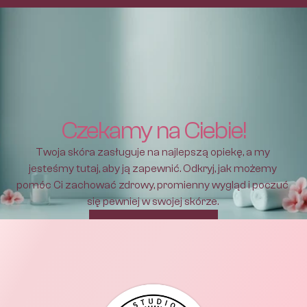
Czekamy na Ciebie!
Twoja skóra zasługuje na najlepszą opiekę, a my 
jesteśmy tutaj, aby ją zapewnić. Odkryj, jak możemy 
pomóc Ci zachować zdrowy, promienny wygląd i poczuć 
się pewniej w swojej skórze. 
Umów się na wizytę