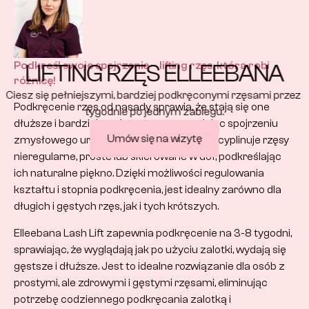
Podkreśl swoje spojrzenie – lifting rzęs, która robi 
LIFTING RZĘS ELLEEBANA
różnicę!
Ciesz się pełniejszymi, bardziej podkręconymi rzęsami przez 
Podkręcenie rzęs od nasady sprawia, że stają się one 
tygodnie po jednym zabiegu.
dłuższe i bardziej wyeksponowane, nadając spojrzeniu 
Umów się na wizytę
zmysłowego uroku. Zabieg doskonale dyscyplinuje rzęsy 
nieregularne, proste lub skierowane w dół, podkreślając 
ich naturalne piękno. Dzięki możliwości regulowania 
kształtu i stopnia podkręcenia, jest idealny zarówno dla 
długich i gęstych rzęs, jak i tych krótszych.
Elleebana Lash Lift zapewnia podkręcenie na 3-8 tygodni, 
sprawiając, że wyglądają jak po użyciu zalotki, wydają się 
gęstsze i dłuższe. Jest to idealne rozwiązanie dla osób z 
prostymi, ale zdrowymi i gęstymi rzęsami, eliminując 
potrzebę codziennego podkręcania zalotką i 