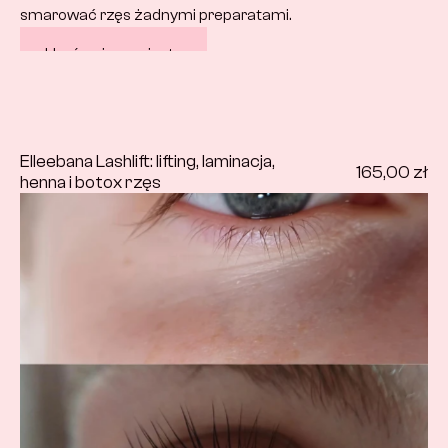
smarować rzęs żadnymi preparatami.
Umów się na wizytę
Elleebana Lashlift: lifting, laminacja, 
165,00 zł
henna i botox rzęs