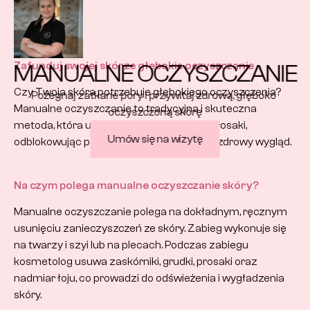
MANUALNE OCZYSZCZANIE
Zafunduj swojej skórze głębokie oczyszczanie
Czy Twoja skóra potrzebuje głębokiego oczyszczenia? 
Pożegnaj zatkane pory i przywitaj zdrową, głęboko 
Manualne oczyszczanie to tradycyjna i skuteczna 
oczyszczoną skórę
metoda, która usuwa zaskórniki, grudki i prosaki, 
Umów się na wizytę
odblokowując pory i przywracając skórze zdrowy wygląd.
Na czym polega manualne oczyszczanie skóry?
Manualne oczyszczanie polega na dokładnym, ręcznym 
usunięciu zanieczyszczeń ze skóry. Zabieg wykonuje się 
na twarzy i szyi lub na plecach. Podczas zabiegu 
kosmetolog usuwa zaskórniki, grudki, prosaki oraz 
nadmiar łoju, co prowadzi do odświeżenia i wygładzenia 
skóry.